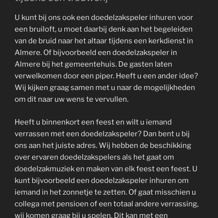
U kunt bij ons ook een doedelzakspeler inhuren voor
een bruiloft, u moet daarbij denk aan het begeleiden
van de bruid naar het altaar tijdens een kerkdienst in
Almere. Of bijvoorbeeld een doedelzakspeler in
Almere bij het gemeentehuis. De gasten laten
verwelkomen door een piper. Heeft u een ander idee?
Wij kijken graag samen met u naar de mogelijkheden
om dit naar uw wens te vervullen.
Heeft u binnenkort een feest en wilt u iemand
verrassen met een doedelzakspeler? Dan bent u bij
ons aan het juiste adres. Wij hebben de beschikking
over ervaren doedelzakspelers als het gaat om
doedelzakmuziek en maken van elk feest een feest. U
kunt bijvoorbeeld een doedelzakspeler inhuren om
iemand in het zonnetje te zetten. Of gaat misschien u
collega met pensioen of een totaal andere verrassing,
wij komen graag bij u spelen. Dit kan met een