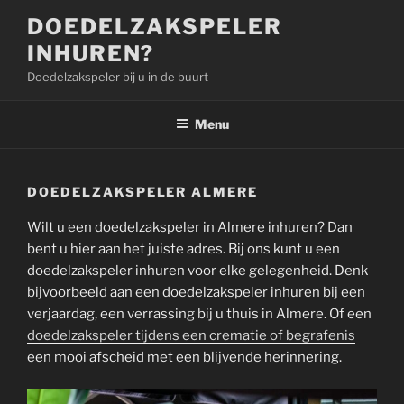
Ga
DOEDELZAKSPELER
naar
INHUREN?
de
inhoud
Doedelzakspeler bij u in de buurt
Menu
DOEDELZAKSPELER ALMERE
Wilt u een doedelzakspeler in Almere inhuren? Dan
bent u hier aan het juiste adres. Bij ons kunt u een
doedelzakspeler inhuren voor elke gelegenheid. Denk
bijvoorbeeld aan een doedelzakspeler inhuren bij een
verjaardag, een verrassing bij u thuis in Almere. Of een
doedelzakspeler tijdens een crematie of begrafenis
een mooi afscheid met een blijvende herinnering.