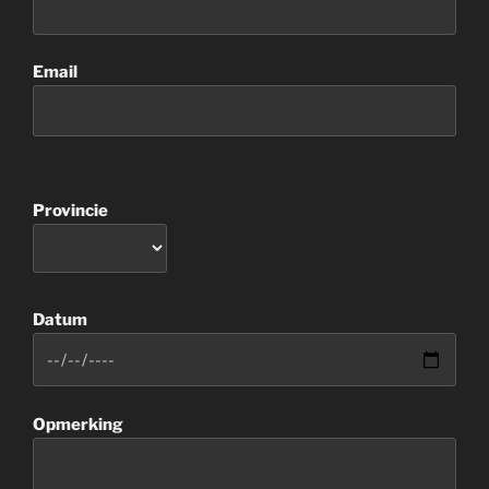
Email
Provincie
Datum
Opmerking