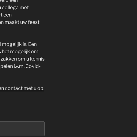
eeld een
u collega met
et een
en maakt uw feest
mogelijk is. Een
s het mogelijk om
lzakken om u kennis
elen i.v.m. Covid-
en contact met u op.