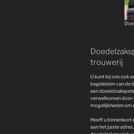
Doed
Doedelzakspe
trouwerij
U kunt bij ons ook 
begeleiden van de br
een doedelzakspeler
verwelkomen door ee
mogelijkheden om di
Heeft u binnenkort 
aan het juiste adre