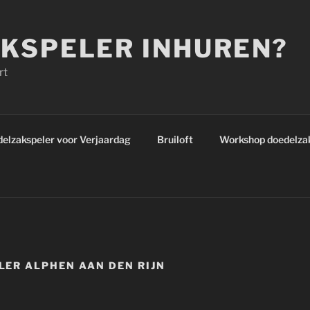
KSPELER INHUREN?
rt
elzakspeler voor Verjaardag
Bruiloft
Workshop doedelza
ER ALPHEN AAN DEN RIJN