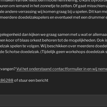
maken van elk feest een mooie herinnering. U kunt bijvoorb
uren om iemand in het zonnetje te zetten. Of gaat misschien 
ale andere verrassing wij komen graag bij u spelen. Dit kan m
 meerdere doedelzakspelers en eventueel met een drummer 
gelegenheid dan kijken we graag samen met u wat er allemaal 
n koor of blaas orkest behoren tot de mogelijkheden. Ook i
lzak spelen te volgen. Wij beschikken over meerdere doede
de Schotse doedelzak. (Tijdelijk geen workshops doedelzak sp
ntvangen?
Vul het onderstaand contactformulier in en wij nem
186288
of stuur een bericht