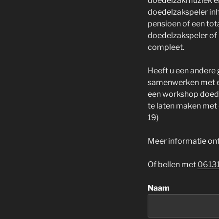
doedelzakmuziek en 
doedelzakspeler inh
pensioen of een tot
doedelzakspeler of
compleet.
Heeft u een andere 
samenwerken met ee
een workshop doede
te laten maken met 
19)
Meer informatie o
Of bellen met
0613
Naam