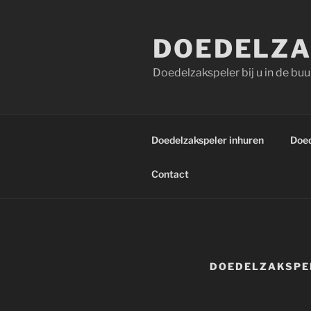
Ga
naar
DOEDELZA
de
inhoud
Doedelzakspeler bij u in de buu
Doedelzakspeler inhuren
Doed
Contact
DOEDELZAKSPEL