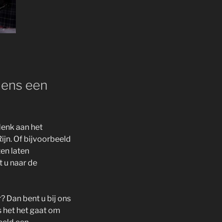
dens een
denk aan het
ijn. Of bijvoorbeeld
en laten
 u naar de
? Dan bent u bij ons
s het het gaat om