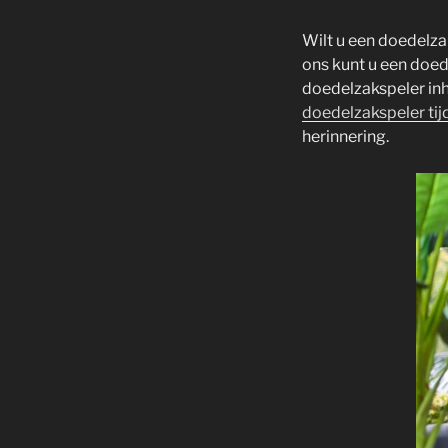
Wilt u een doedelzak
ons kunt u een doed
doedelzakspeler inhu
doedelzakspeler tij
herinnering.